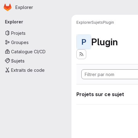
Page d'accueil
Passer au contenu principal
Explorer
Navigation principale
Explorer
Explorer
Sujets
Plugin
Projets
Plugin
P
Groupes
Catalogue CI/CD
Sujets
Extraits de code
Projets sur ce sujet