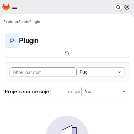
Page d'accueil
Passer au contenu principal
M
Explorer
Sujets
Plugin
Plugin
P
Pug
Projets sur ce sujet
Nom
Trier par: