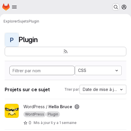
Page d'accueil
Passer au contenu principal
M
Explorer
Sujets
Plugin
Plugin
P
CSS
Projets sur ce sujet
Date de mise à jour
Trier par:
Afficher le projet Hello Bruce
WordPress /
Hello Bruce
WordPress
Plugin
0
Mis à jour
Il y a 1 semaine