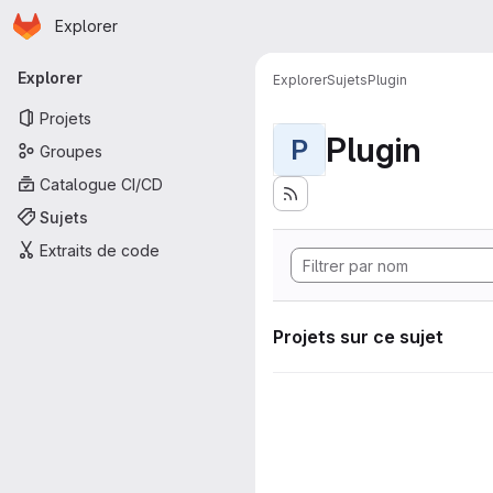
Page d'accueil
Passer au contenu principal
Explorer
Navigation principale
Explorer
Explorer
Sujets
Plugin
Projets
Plugin
P
Groupes
Catalogue CI/CD
Sujets
Extraits de code
Projets sur ce sujet