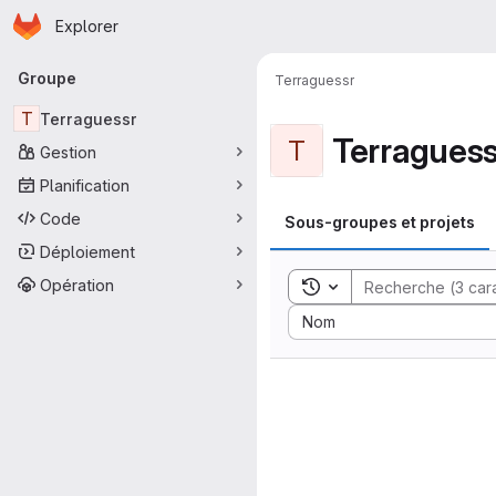
Page d'accueil
Passer au contenu principal
Explorer
Navigation principale
Groupe
Terraguessr
T
Terraguessr
Terraguess
T
Gestion
Planification
Code
Sous‐groupes et projets
Déploiement
Opération
Toggle search history
Sort by:
Nom