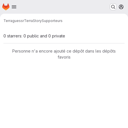
Page d'accueil
Passer au contenu principal
M
Terraguessr
TerraStory
Supporteurs
0 starrers: 0 public and 0 private
Personne n'a encore ajouté ce dépôt dans les dépôts
favoris