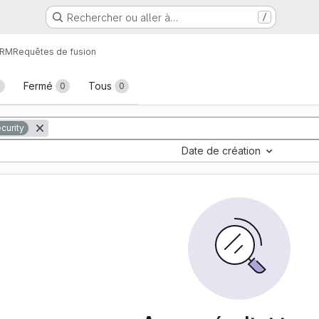
Rechercher ou aller à…
/
CRM
Requêtes de fusion
fusion
Fermé
Tous
0
0
0
urity
Date de création