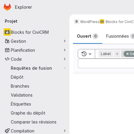
Page d'accueil
Passer au contenu principal
Explorer
Navigation principale
Projet
WordPress
Blocks for Civi
Requêtes de 
Blocks for CiviCRM
Ouvert
Fusionnées
0
Gestion
Planification
Toggle search history
Label
=
◽Sec
Code
Sort by:
Requêtes de fusion
-
Dépôt
Branches
Validations
Étiquettes
Graphe du dépôt
Comparer les révisions
Compilation