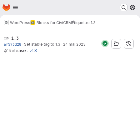
Page d'accueil
Passer au contenu principal
M
WordPress
Blocks for CiviCRM
Étiquettes
1.3
1.3
af573d28
·
Set stable tag to 1.3
·
24 mai 2023
Release :
v1.3