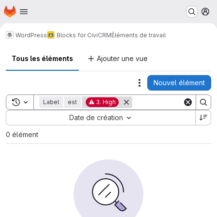
Page d'accueil
Passer au contenu principal
M
WordPress
Blocks for CiviCRM
Éléments de travail
Tous les éléments
Ajouter une vue
Nouvel élément
Actions
Toggle search history
Label
est
⚠ 3. High
Sort by:
Date de création
0 élément