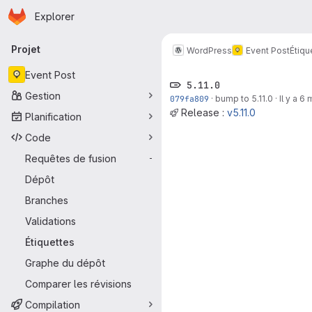
Page d'accueil
Passer au contenu principal
Explorer
Navigation principale
Projet
WordPress
Event Post
Étiqu
Event Post
5.11.0
Gestion
079fa809
·
bump to 5.11.0
·
Il y a 6
Release :
v5.11.0
Planification
Code
Requêtes de fusion
-
Dépôt
Branches
Validations
Étiquettes
Graphe du dépôt
Comparer les révisions
Compilation