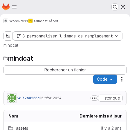
Page d'accueil
Passer au contenu principal
M
WordPress
Mindcat
Dépôt
8-personnaliser-l-image-de-remplacement
mindcat
mindcat
Rechercher un fichier
Code
Act
Historique
72a0255c
15 févr. 2024
Nom
Dernière mise à jour
_assets
Il y a 2 ans