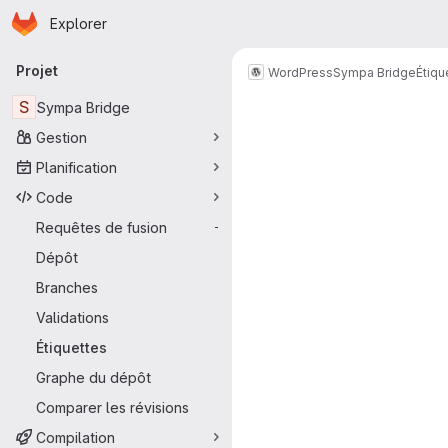
Page d'accueil
Passer au contenu principal
Explorer
Navigation principale
Projet
WordPress
Sympa Bridge
Étiqu
S
Sympa Bridge
Gestion
Planification
Code
Requêtes de fusion
-
Dépôt
Branches
Validations
Étiquettes
Graphe du dépôt
Comparer les révisions
Compilation