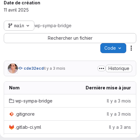
Date de création
11 avril 2025
main
wp-sympa-bridge
Rechercher un fichier
Code
Act
Historique
cde32ecd
Il y a 3 mois
Nom
Dernière mise à jour
wp-sympa-bridge
Il y a 3 mois
.gitignore
Il y a 3 mois
.gitlab-ci.yml
Il y a 3 ans