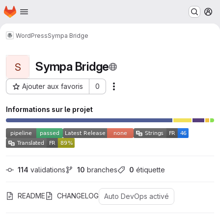
Page d'accueil
Passer au contenu principal
M
WordPress
Sympa Bridge
Sympa Bridge
S
Ajouter aux favoris
0
Actions
ID du projet : 203
Informations sur le projet
114
 validations
10
 branches
0
 étiquette
README
CHANGELOG
Auto DevOps activé